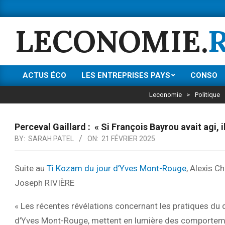
Skip
to
LECONOMIE.
content
ACTUS ÉCO
LES ENTREPRISES PAYS
CONSO
Primary
Navigation
Leconomie
>
Politique
Menu
Perceval Gaillard : « Si François Bayrou avait agi, i
BY:
SARAH PATEL
ON:
21 FÉVRIER 2025
Suite au
Ti Kozam du jour d’Yves Mont-Rouge
, Alexis C
Joseph RIVIÈRE
« Les récentes révélations concernant les pratiques du 
d’Yves Mont-Rouge, mettent en lumière des comportement