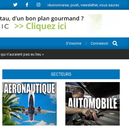
e l’actu économique réunionnaise, push, newsletter, vous saurez tout.
Search
S’inscrire
Connexion
 qui n’auraient pas eu lieu »
SECTEURS