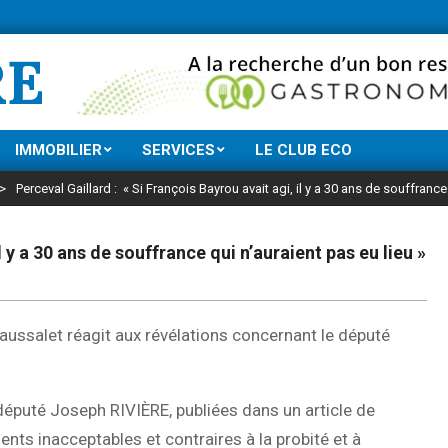
Ne manquez rien d
RE
IMMOBILIER
SERVICES
LE CLUB ECO
>
Perceval Gaillard : « Si François Bayrou avait agi, il y a 30 ans de souffrance
l y a 30 ans de souffrance qui n’auraient pas eu lieu »
haussalet réagit aux révélations concernant le député
député Joseph RIVIÈRE, publiées dans un article de
s inacceptables et contraires à la probité et à