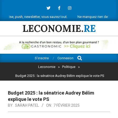
Skip
to
content
h, newsletter, vous saurez tout.
Ne manquez rien de l’actu économique 
LECONOMIE.
RE
Search
Primary
S’inscrire
Connexion
Navigation
Leconomie
>
Politique
>
Menu
Budget 2025 : la sénatrice Audrey Bélim explique le vote PS
Budget 2025 : la sénatrice Audrey Bélim
explique le vote PS
BY:
SARAH PATEL
ON:
7 FÉVRIER 2025