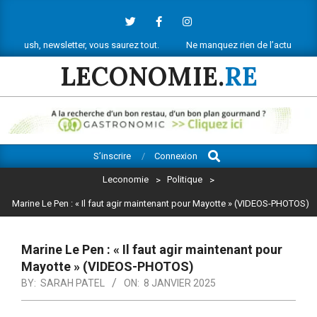
Skip
to
content
letter, vous saurez tout.
Ne manquez rien de l’actu économique réunionn
LECONOMIE.
RE
Search
Primary
S’inscrire
Connexion
Navigation
Leconomie
>
Politique
>
Menu
Marine Le Pen : « Il faut agir maintenant pour Mayotte » (VIDEOS-PHOTOS)
Marine Le Pen : « Il faut agir maintenant pour
Mayotte » (VIDEOS-PHOTOS)
BY:
SARAH PATEL
ON:
8 JANVIER 2025