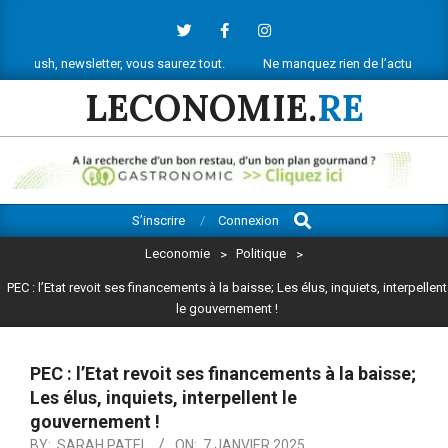
Skip
to
content
ewsletter, vous saurez tout.
Ne manquez rien de l’actu économique réun
LECONOMIE.
RE
Search
Primary
S’inscrire
Connexion
Navigation
Leconomie
>
Politique
>
Menu
PEC : l’Etat revoit ses financements à la baisse; Les élus, inquiets, interpellent
le gouvernement !
PEC : l’Etat revoit ses financements à la baisse;
Les élus, inquiets, interpellent le
gouvernement !
BY:
SARAH PATEL
ON:
7 JANVIER 2025