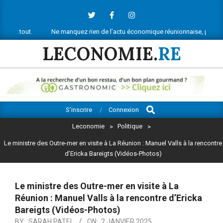
Skip
to
content
Ne manquez rien de l’actu économique réunionnaise, push, newsletter, v
LECONOMIE.
RE
Search
Primary
S’inscrire
Connexion
Navigation
Leconomie
>
Politique
>
Menu
Le ministre des Outre-mer en visite à La Réunion : Manuel Valls à la rencontre
d’Ericka Bareigts (Vidéos-Photos)
Le ministre des Outre-mer en visite à La
Réunion : Manuel Valls à la rencontre d’Ericka
Bareigts (Vidéos-Photos)
BY:
SARAH PATEL
ON:
2 JANVIER 2025