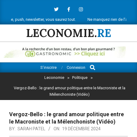
Skip
to
content
 newsletter, vous saurez tout.
Ne manquez rien de l’actu économique ré
LECONOMIE.
RE
Search
Primary
S’inscrire
Connexion
Navigation
Leconomie
>
Politique
>
Menu
Vergoz-Bello : le grand amour politique entre le Macroniste et la
Mélenchoniste (Vidéo)
Vergoz-Bello : le grand amour politique entre
le Macroniste et la Mélenchoniste (Vidéo)
BY:
SARAH PATEL
ON:
19 DÉCEMBRE 2024