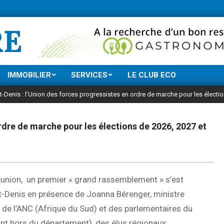
Ne manquez rien de l’actu économique
RE
IMMOBILIER
SERVICES
LE CLUB ECO
t-Denis : l’Union des forces progressistes en ordre de marche pour les électi
ordre de marche pour les élections de 2026, 2027 et
 Réunion, un premier « grand rassemblement » s’est
-Denis en présence de Joanna Bérenger, ministre
 de l’ANC (Afrique du Sud) et des parlementaires du
ont hors du département), des élus régionaux,