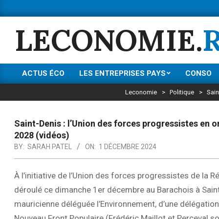
Skip
to
LECONOMIE.
content
ACTUS ÉCO
LES ENTREPRISES PAYS
CONSO
Primary
Navigation
Leconomie
>
Politique
>
Sain
Menu
Saint-Denis : l’Union des forces progressistes en 
2028 (vidéos)
BY:
SARAH PATEL
ON:
1 DÉCEMBRE 2024
À l’initiative de l’Union des forces progressistes de la
déroulé ce dimanche 1er décembre au Barachois à Saint
mauricienne déléguée l’Environnement, d’une délégation
Nouveau Front Populaire (Frédéric Maillot et Perceval s