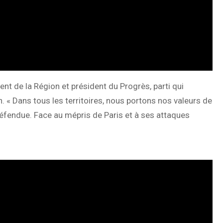
ent de la Région et président du Progrès, parti qui
 « Dans tous les territoires, nous portons nos valeurs de
 défendue. Face au mépris de Paris et à ses attaques