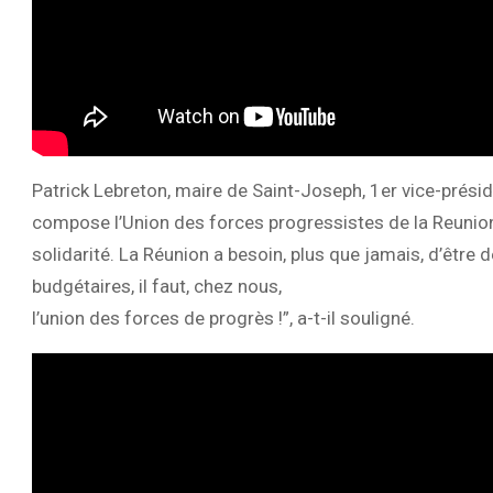
Patrick Lebreton, maire de Saint-Joseph, 1er vice-présid
compose l’Union des forces progressistes de la Reunion.
solidarité. La Réunion a besoin, plus que jamais, d’être
budgétaires, il faut, chez nous,
l’union des forces de progrès !”, a-t-il souligné.