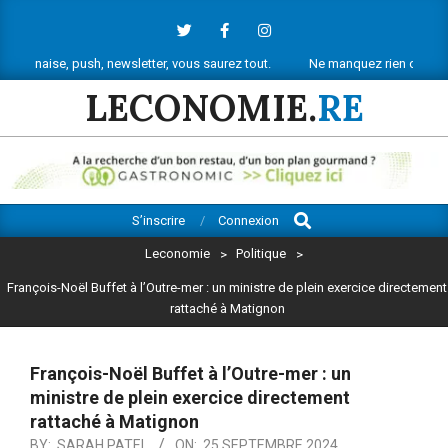
Skip
to
content
 push, newsletter, vous saurez tout.
Ne manquez rien de l’actu économi
LECONOMIE.
RE
Search
Primary
S’inscrire
Connexion
Navigation
Leconomie
>
Politique
>
Menu
François-Noël Buffet à l’Outre-mer : un ministre de plein exercice directement
rattaché à Matignon
François-Noël Buffet à l’Outre-mer : un
ministre de plein exercice directement
rattaché à Matignon
BY:
SARAH PATEL
ON:
25 SEPTEMBRE 2024