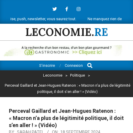
Skip
to
content
sh, newsletter, vous saurez tout.
Ne manquez rien de l’actu économique 
LECONOMIE.
RE
Search
Primary
S’inscrire
Connexion
Navigation
Leconomie
>
Politique
>
Menu
Perceval Gaillard et Jean-Hugues Ratenon : « Macron n’a plus de légitimité
politique, il doit s’en aller ! » (Vidéo)
Perceval Gaillard et Jean-Hugues Ratenon :
« Macron n’a plus de légitimité politique, il doit
s’en aller ! » (Vidéo)
BY:
SARAH PATEL
ON:
18 SEPTEMBRE 2024