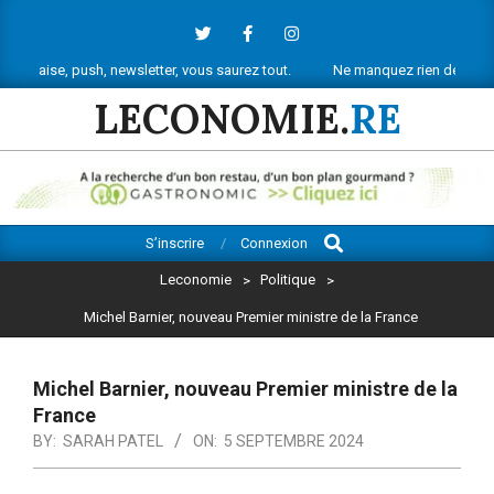
Skip
to
content
ush, newsletter, vous saurez tout.
Ne manquez rien de l’actu économiqu
LECONOMIE.
RE
Search
Primary
S’inscrire
Connexion
Navigation
Leconomie
>
Politique
>
Menu
Michel Barnier, nouveau Premier ministre de la France
Michel Barnier, nouveau Premier ministre de la
France
BY:
SARAH PATEL
ON:
5 SEPTEMBRE 2024