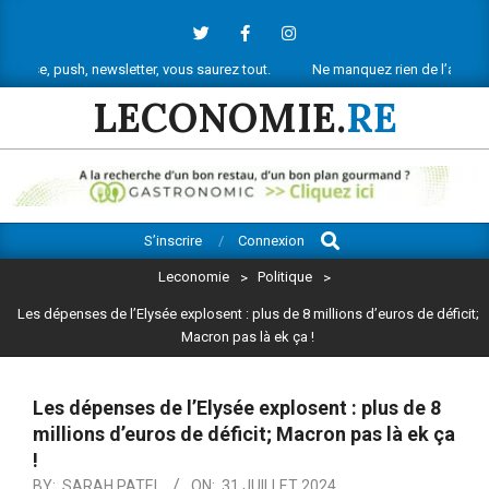
Skip
to
content
, newsletter, vous saurez tout.
Ne manquez rien de l’actu économique ré
LECONOMIE.
RE
Search
Primary
S’inscrire
Connexion
Navigation
Leconomie
>
Politique
>
Menu
Les dépenses de l’Elysée explosent : plus de 8 millions d’euros de déficit;
Macron pas là ek ça !
Les dépenses de l’Elysée explosent : plus de 8
millions d’euros de déficit; Macron pas là ek ça
!
BY:
SARAH PATEL
ON:
31 JUILLET 2024