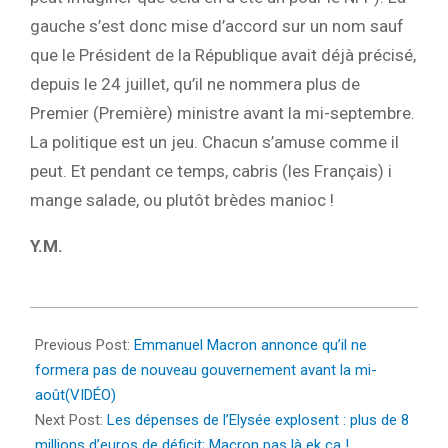
gauche s’est donc mise d’accord sur un nom sauf
que le Président de la République avait déjà précisé,
depuis le 24 juillet, qu’il ne nommera plus de
Premier (Première) ministre avant la mi-septembre.
La politique est un jeu. Chacun s’amuse comme il
peut. Et pendant ce temps, cabris (les Français) i
mange salade, ou plutôt brèdes manioc !
Y.M.
2024-
07-
Previous Post:
Emmanuel Macron annonce qu’il ne
31
formera pas de nouveau gouvernement avant la mi-
août(VIDÉO)
Next Post:
Les dépenses de l’Elysée explosent : plus de 8
millions d’euros de déficit; Macron pas là ek ça !