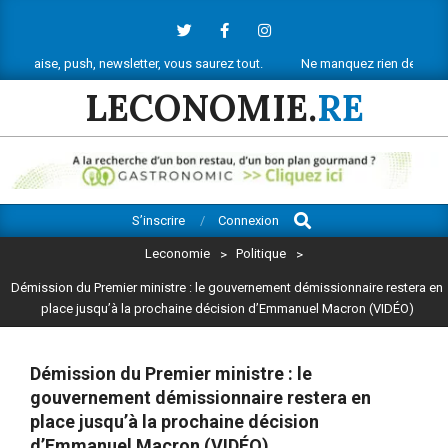
Skip
to
content
ush, newsletter, vous saurez tout.
Ne manquez rien de l’actu économiqu
LECONOMIE.
RE
Search
Primary
S’inscrire
Connexion
Navigation
Leconomie
>
Politique
>
Menu
Démission du Premier ministre : le gouvernement démissionnaire restera en
place jusqu’à la prochaine décision d’Emmanuel Macron (VIDÉO)
Démission du Premier ministre : le
gouvernement démissionnaire restera en
place jusqu’à la prochaine décision
d’Emmanuel Macron (VIDÉO)