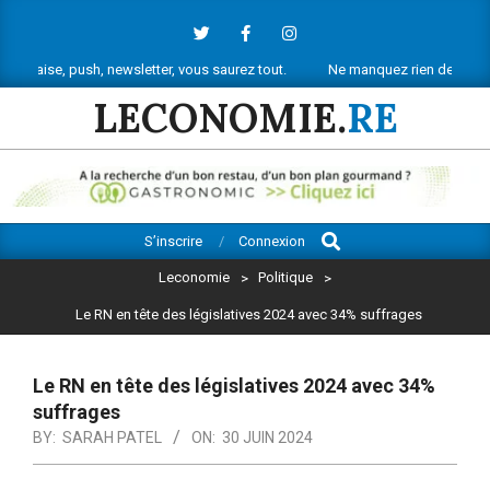
Skip
to
content
ush, newsletter, vous saurez tout.
Ne manquez rien de l’actu économiqu
LECONOMIE.
RE
Search
Primary
S’inscrire
Connexion
Navigation
Leconomie
>
Politique
>
Menu
Le RN en tête des législatives 2024 avec 34% suffrages
Le RN en tête des législatives 2024 avec 34%
suffrages
BY:
SARAH PATEL
ON:
30 JUIN 2024