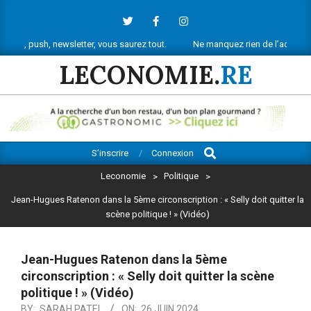
Skip
to
content
ewsletter, vous saurez tout.
Ne manquez rien de l’actu économique réun
LECONOMIE.
RE
Search
Primary
S’inscrire
Connexion
Navigation
Leconomie
>
Politique
>
Menu
Jean-Hugues Ratenon dans la 5ème circonscription : « Selly doit quitter la
scène politique ! » (Vidéo)
Jean-Hugues Ratenon dans la 5ème
circonscription : « Selly doit quitter la scène
politique ! » (Vidéo)
BY:
SARAH PATEL
ON:
26 JUIN 2024