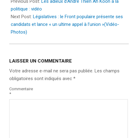
06-
Previous Post:
Les adieux d’André Thien Ah Koon à la
16
politique : vidéo
Next Post:
Législatives : le Front populaire présente ses
candidats et lance « un ultime appel à l’union »(Vidéo-
Photos)
LAISSER UN COMMENTAIRE
Votre adresse e-mail ne sera pas publiée.
Les champs
obligatoires sont indiqués avec
*
Commentaire
*