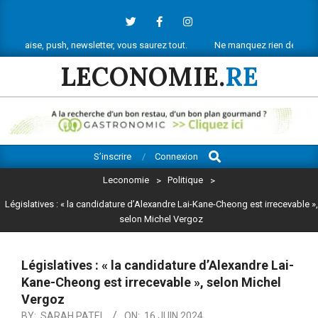
Skip
to
content
push, newsletter, vous saurez tout.
Ne manquez rien de l’actu économiqu
LECONOMIE.
RE
Search
Primary
S’inscrire
Connexion
Navigation
Leconomie
>
Politique
>
Menu
Législatives : « la candidature d’Alexandre Lai-Kane-Cheong est irrecevable »,
selon Michel Vergoz
Législatives : « la candidature d’Alexandre Lai-
Kane-Cheong est irrecevable », selon Michel
Vergoz
BY:
SARAH PATEL
ON:
16 JUIN 2024