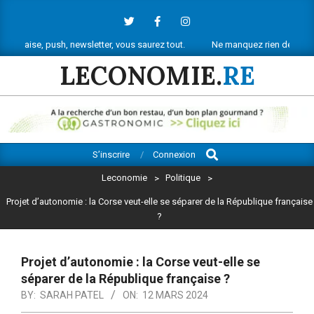
Skip
to
content
ush, newsletter, vous saurez tout.
Ne manquez rien de l’actu économiqu
LECONOMIE.
RE
Search
Primary
S’inscrire
Connexion
Navigation
Leconomie
>
Politique
>
Menu
Projet d’autonomie : la Corse veut-elle se séparer de la République française
?
Projet d’autonomie : la Corse veut-elle se
séparer de la République française ?
BY:
SARAH PATEL
ON:
12 MARS 2024