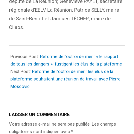
député de La Réunion; Geneviève PAYET, secrétaire
régionale d’EELV La Réunion; Patrice SELLY, maire
de Saint-Benoît et Jacques TÉCHER, maire de
Cilaos.
2024-
03-
Previous Post:
Réforme de l’octroi de mer : « le rapport
12
de tous les dangers », fustigent les élus de la plateforme
Next Post:
Réforme de l’octroi de mer : les élus de la
plateforme souhaitent une réunion de travail avec Pierre
Moscovici
LAISSER UN COMMENTAIRE
Votre adresse e-mail ne sera pas publiée.
Les champs
obligatoires sont indiqués avec
*