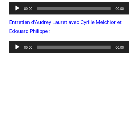
Lecteur
00:00
00:00
audio
Entretien d’Audrey Lauret avec Cyrille Melchior et
Edouard Philippe :
Lecteur
00:00
00:00
audio