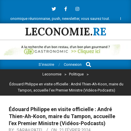
Skip
to
content
que réunionnaise, push, newsletter, vous saurez tout.
Ne manquez rien d
LECONOMIE.
RE
Search
Primary
S’inscrire
Connexion
Navigation
Leconomie
>
Politique
>
Menu
Édouard Philippe en visite officielle : André Thien-Ah-Koon, maire du
Tampon, accueille l’ex Premier Ministre (Vidéos-Podcasts)
Édouard Philippe en visite officielle : André
Thien-Ah-Koon, maire du Tampon, accueille
l’ex Premier Ministre (Vidéos-Podcasts)
BY:
SARAH PATEL
ON:
21 FÉVRIER 2024