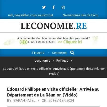
Skip
to
content
letter, vous saurez tout.
Ne manquez rien de l’actu économique réunion
LECONOMIE.
RE
Search
Primary
S’inscrire
Connexion
Navigation
Leconomie
>
Politique
>
Menu
Édouard Philippe en visite officielle : Arrivée au Département de La Réunion
(Vidéo)
Édouard Philippe en visite officielle : Arrivée au
Département de La Réunion (Vidéo)
BY:
SARAH PATEL
ON:
20 FÉVRIER 2024