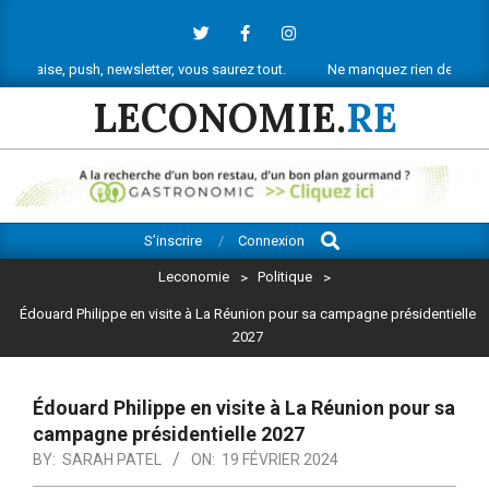
Skip
to
content
ush, newsletter, vous saurez tout.
Ne manquez rien de l’actu économique
LECONOMIE.
RE
Search
Primary
S’inscrire
Connexion
Navigation
Leconomie
>
Politique
>
Menu
Édouard Philippe en visite à La Réunion pour sa campagne présidentielle
2027
Édouard Philippe en visite à La Réunion pour sa
campagne présidentielle 2027
BY:
SARAH PATEL
ON:
19 FÉVRIER 2024