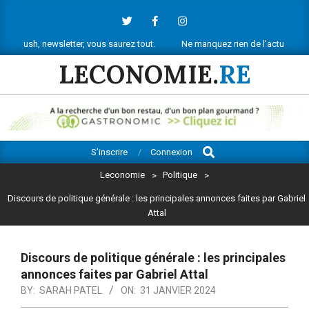
Skip
to
content
 newsletter, vous saurez tout.
Ne manquez rien de l’actu économique réu
LECONOMIE.
RE
Search
Primary
S’inscrire
Connexion
Navigation
Leconomie
>
Politique
>
Menu
Discours de politique générale : les principales annonces faites par Gabriel
Attal
Discours de politique générale : les principales
annonces faites par Gabriel Attal
BY:
SARAH PATEL
ON:
31 JANVIER 2024