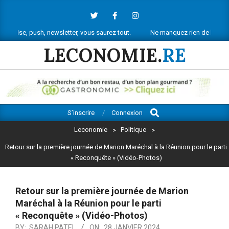
Skip
to
content
h, newsletter, vous saurez tout.
Ne manquez rien de l’actu économique 
LECONOMIE.
RE
Search
Primary
S’inscrire
Connexion
Navigation
Leconomie
>
Politique
>
Menu
Retour sur la première journée de Marion Maréchal à la Réunion pour le parti
« Reconquête » (Vidéo-Photos)
Retour sur la première journée de Marion
Maréchal à la Réunion pour le parti
« Reconquête » (Vidéo-Photos)
BY:
SARAH PATEL
ON:
28 JANVIER 2024