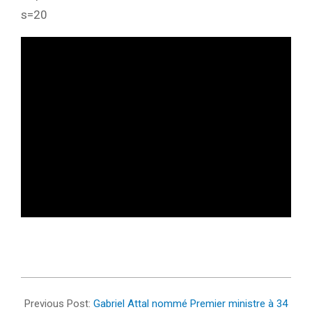
s=20
2024-
01-
Previous Post:
Gabriel Attal nommé Premier ministre à 34