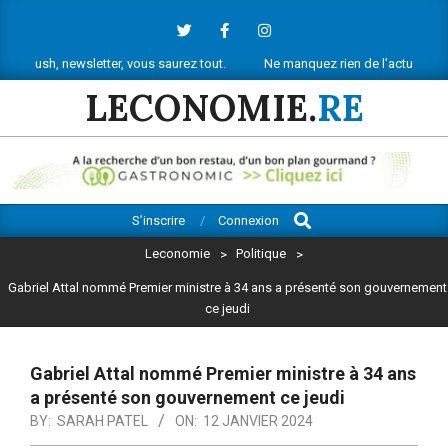
Skip
to
content
letter, vous saurez tout.
Ne manquez rien de l’actu économique réunion
LECONOMIE.
RE
Search
Primary
S’inscrire
Connexion
Navigation
Leconomie
>
Politique
>
Menu
Gabriel Attal nommé Premier ministre à 34 ans a présenté son gouvernement
ce jeudi
Gabriel Attal nommé Premier ministre à 34 ans
a présenté son gouvernement ce jeudi
BY:
SARAH PATEL
ON:
12 JANVIER 2024