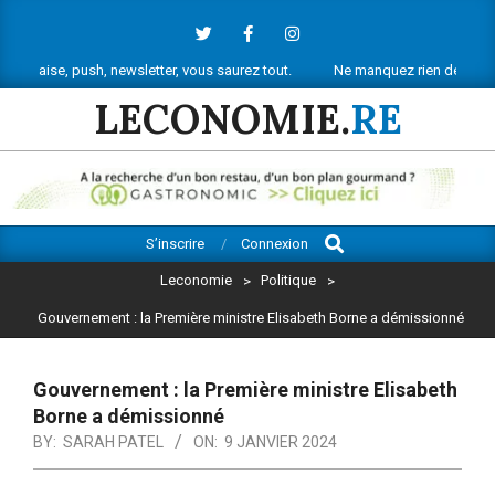
Skip
to
content
push, newsletter, vous saurez tout.
Ne manquez rien de l’actu économiqu
LECONOMIE.
RE
Search
Primary
S’inscrire
Connexion
Navigation
Leconomie
>
Politique
>
Menu
Gouvernement : la Première ministre Elisabeth Borne a démissionné
Gouvernement : la Première ministre Elisabeth
Borne a démissionné
BY:
SARAH PATEL
ON:
9 JANVIER 2024