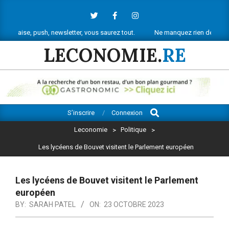
Skip
to
content
push, newsletter, vous saurez tout.
Ne manquez rien de l’actu économiqu
LECONOMIE.
RE
Search
Primary
S’inscrire
Connexion
Navigation
Leconomie
>
Politique
>
Menu
Les lycéens de Bouvet visitent le Parlement européen
Les lycéens de Bouvet visitent le Parlement
européen
BY:
SARAH PATEL
ON:
23 OCTOBRE 2023