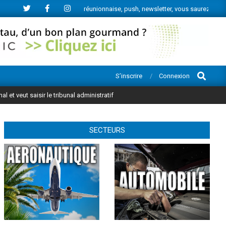
e l’actu économique réunionnaise, push, newsletter, vous saurez tout.
Search
S’inscrire
Connexion
al et veut saisir le tribunal administratif
SECTEURS