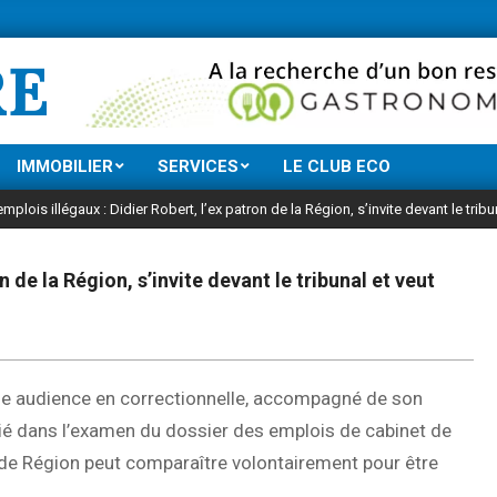
Ne manquez rien d
RE
IMMOBILIER
SERVICES
LE CLUB ECO
emplois illégaux : Didier Robert, l’ex patron de la Région, s’invite devant le tribun
n de la Région, s’invite devant le tribunal et veut
une audience en correctionnelle, accompagné de son
nvié dans l’examen du dossier des emplois de cabinet de
t de Région peut comparaître volontairement pour être