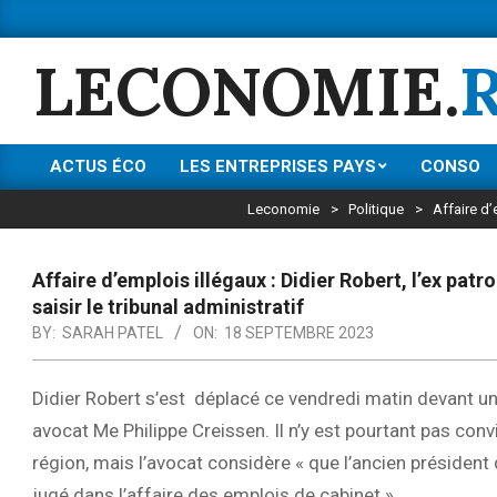
Skip
to
LECONOMIE.
content
ACTUS ÉCO
LES ENTREPRISES PAYS
CONSO
Primary
Navigation
Leconomie
>
Politique
>
Affaire d’
Menu
Affaire d’emplois illégaux : Didier Robert, l’ex patro
saisir le tribunal administratif
BY:
SARAH PATEL
ON:
18 SEPTEMBRE 2023
Didier Robert s’est déplacé ce vendredi matin devant 
avocat Me Philippe Creissen. Il n’y est pourtant pas co
région, mais l’avocat considère « que l’ancien présiden
jugé dans l’affaire des emplois de cabinet ».