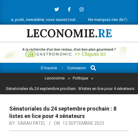
Skip
to
content
sh, newsletter, vous saurez tout.
Ne manquez rien de l’actu économique 
LECONOMIE.
RE
Search
Primary
S’inscrire
Connexion
Navigation
Leconomie
>
Politique
>
Menu
Sénatoriales du 24 septembre prochain : 8 listes en lice pour 4 sénateurs
Sénatoriales du 24 septembre prochain : 8
listes en lice pour 4 sénateurs
BY:
SARAH PATEL
ON:
12 SEPTEMBRE 2023