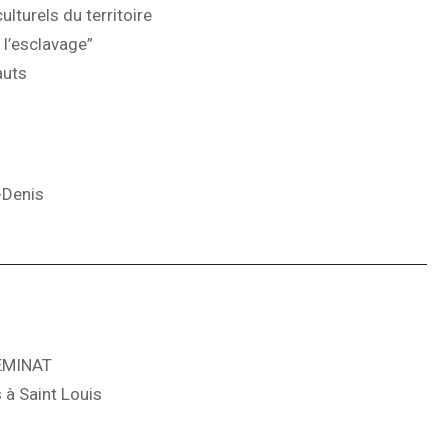
lturels du territoire
 l’esclavage”
auts
-Denis
REMINAT
 à Saint Louis