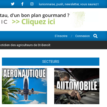
actu économique réunionnaise, push, newsletter, vous saurez tout.
Ne m
Search
S’inscrire
Connexion
uotidien des agriculteurs de St-Benoît
SECTEURS