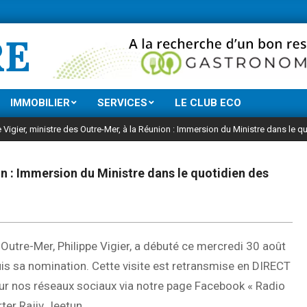
Ne manquez rien de l’
RE
IMMOBILIER
SERVICES
LE CLUB ECO
e Vigier, ministre des Outre-Mer, à la Réunion : Immersion du Ministre dans le q
on : Immersion du Ministre dans le quotidien des
 Outre-Mer, Philippe Vigier, a débuté ce mercredi 30 août
uis sa nomination. Cette visite est retransmise en DIRECT
 sur nos réseaux sociaux via notre page Facebook « Radio
rter Rajiv Jeetun.