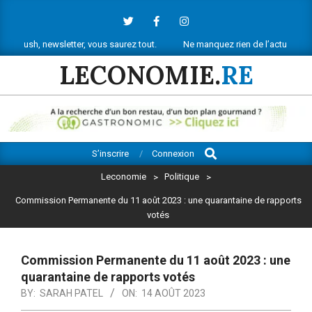
Skip
to
content
 newsletter, vous saurez tout.
Ne manquez rien de l’actu économique ré
LECONOMIE.
RE
Search
Primary
S’inscrire
Connexion
Navigation
Leconomie
>
Politique
>
Menu
Commission Permanente du 11 août 2023 : une quarantaine de rapports
votés
Commission Permanente du 11 août 2023 : une
quarantaine de rapports votés
BY:
SARAH PATEL
ON:
14 AOÛT 2023