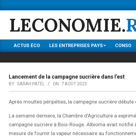
Skip
to
LECONOMIE.
content
ACTUS ÉCO
LES ENTREPRISES PAYS
CONSO
Primary
Navigation
Menu
Lancement de la campagne sucrière dans l’est
BY:
SARAH PATEL
ON:
7 AOÛT 2023
Après moultes péripéties, la campagne sucrière débute off
La semaine derniere, la Chambre d’Agriculture a exprimé
campagne sucrière à Bois-Rouge. Albioma avait notifié à
mesure de fournir la vapeur nécessaire au fonctionnemen