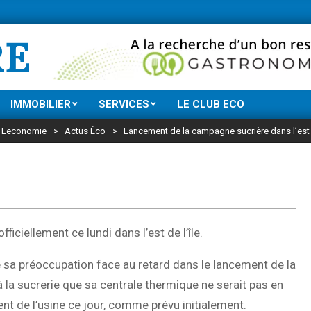
Ne manquez rien de l’actu économique réuni
RE
IMMOBILIER
SERVICES
LE CLUB ECO
Leconomie
>
Actus Éco
>
Lancement de la campagne sucrière dans l’est
iciellement ce lundi dans l’est de l’île.
 sa préoccupation face au retard dans le lancement de la
 la sucrerie que sa centrale thermique ne serait pas en
t de l’usine ce jour, comme prévu initialement.