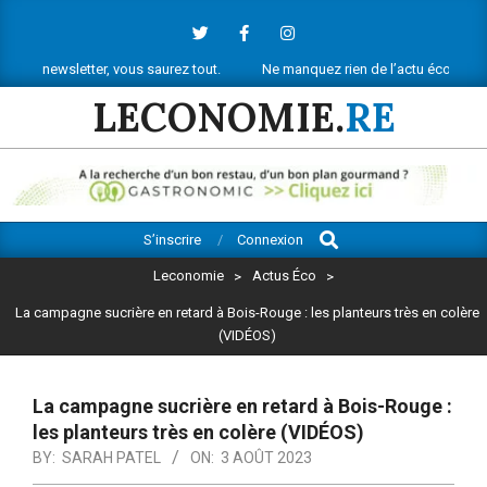
Skip
to
content
tter, vous saurez tout.
Ne manquez rien de l’actu économique réunionnai
LECONOMIE.
RE
Search
Primary
S’inscrire
Connexion
Navigation
Leconomie
>
Actus Éco
>
Menu
La campagne sucrière en retard à Bois-Rouge : les planteurs très en colère
(VIDÉOS)
La campagne sucrière en retard à Bois-Rouge :
les planteurs très en colère (VIDÉOS)
BY:
SARAH PATEL
ON:
3 AOÛT 2023