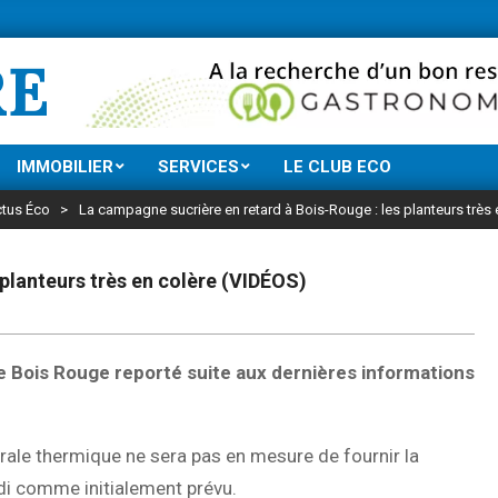
Ne manquez rien de l’actu économique réu
RE
IMMOBILIER
SERVICES
LE CLUB ECO
tus Éco
>
La campagne sucrière en retard à Bois-Rouge : les planteurs très
planteurs très en colère (VIDÉOS)
 Bois Rouge reporté suite aux dernières informations
rale thermique ne sera pas en mesure de fournir la
di comme initialement prévu.