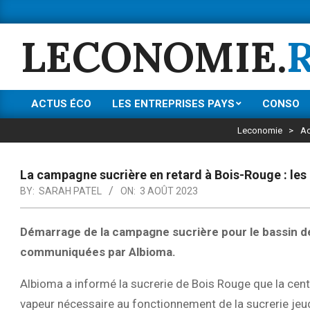
Skip
to
LECONOMIE.
content
ACTUS ÉCO
LES ENTREPRISES PAYS
CONSO
Primary
Navigation
Leconomie
>
Ac
Menu
La campagne sucrière en retard à Bois-Rouge : les 
BY:
SARAH PATEL
ON:
3 AOÛT 2023
Démarrage de la campagne sucrière pour le bassin de
communiquées par Albioma.
Albioma a informé la sucrerie de Bois Rouge que la cent
vapeur nécessaire au fonctionnement de la sucrerie jeu