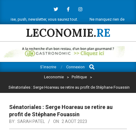
Skip
to
content
sh, newsletter, vous saurez tout.
Ne manquez rien de l’actu économique 
LECONOMIE.
RE
Search
Primary
S’inscrire
Connexion
Navigation
Leconomie
>
Politique
>
Menu
Sénatoriales : Serge Hoareau se retire au profit de Stéphane Fouassin
Sénatoriales : Serge Hoareau se retire au
profit de Stéphane Fouassin
BY:
SARAH PATEL
ON:
2 AOÛT 2023