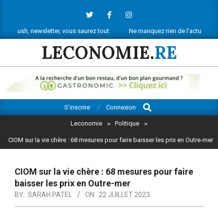
Skip
to
content
 newsletter, vous saurez tout.
Ne manquez rien de l’actu économique ré
LECONOMIE.
RE
Search
Primary
S’inscrire
Connexion
Navigation
Leconomie
>
Politique
>
Menu
CIOM sur la vie chère : 68 mesures pour faire baisser les prix en Outre-mer
CIOM sur la vie chère : 68 mesures pour faire
baisser les prix en Outre-mer
BY:
SARAH PATEL
ON:
22 JUILLET 2023