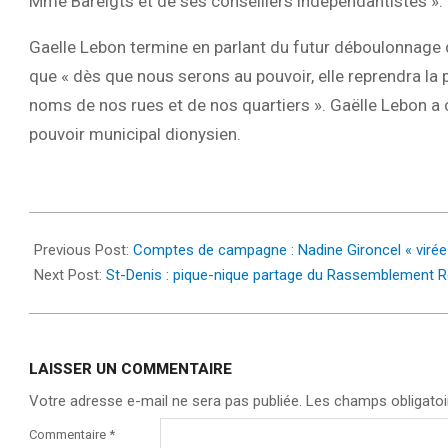
Mme Bareigts et de ses conseillers indépendantistes ».
Gaelle Lebon termine en parlant du futur déboulonnage
que « dès que nous serons au pouvoir, elle reprendra la 
noms de nos rues et de nos quartiers ». Gaëlle Lebon a
pouvoir municipal dionysien.
2023-
06-
Previous Post:
Comptes de campagne : Nadine Gironcel « virée
19
Next Post:
St-Denis : pique-nique partage du Rassemblement Ré
LAISSER UN COMMENTAIRE
Votre adresse e-mail ne sera pas publiée.
Les champs obligatoi
Commentaire
*