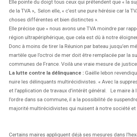
Elle pointe du doigt tous ceux qui prétendent que « la 
de la TVA »,. Selon elle, « c’est une pure hérésie car la TV
choses différentes et bien distinctes ».
Elle précise que « nous avons une TVA moindre par rap
région ultrapériphérique, que cela est dû à notre éloign
Donc à moins de tirer la Réunion par bateau jusqu’en mét
martèle que l’octroi de mer doit être remplacée par la 
communes de France. Voilà une vraie mesure de justice
La lutte contre la délinquance :
Gaëlle lebon revendiqu
nuire les délinquants multirécidivistes. « Avec la suppr
et l’application de travaux d’intérêt général.
Le maire à l
l’ordre dans sa commune, il a la possibilité de suspendr
majorité multirécidivistes qui nuisent à notre société et
Certains maires appliquent déjà ses mesures dans l’hexagon