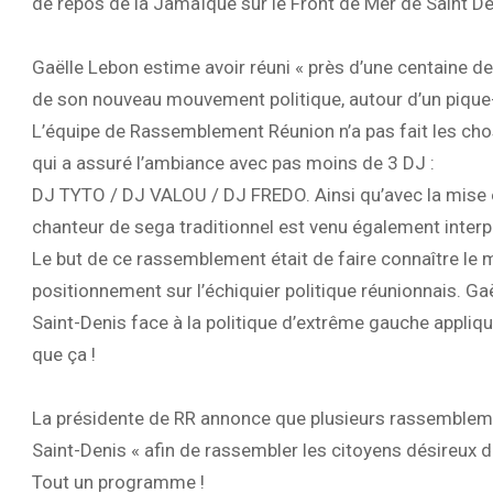
de repos de la Jamaïque sur le Front de Mer de Saint De
Gaëlle Lebon estime avoir réuni « près d’une centaine 
de son nouveau mouvement politique, autour d’un pique
L’équipe de Rassemblement Réunion n’a pas fait les cho
qui a assuré l’ambiance avec pas moins de 3 DJ :
DJ TYTO / DJ VALOU / DJ FREDO. Ainsi qu’avec la mise 
chanteur de sega traditionnel est venu également inte
Le but de ce rassemblement était de faire connaître le m
positionnement sur l’échiquier politique réunionnais. 
Saint-Denis face à la politique d’extrême gauche appliqué
que ça !
La présidente de RR annonce que plusieurs rassembleme
Saint-Denis « afin de rassembler les citoyens désireux d
Tout un programme !