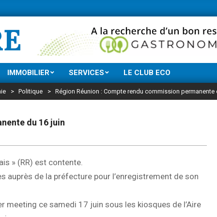
Ne manquez rien d
RE
IMMOBILIER
SERVICES
LE CLUB ECO
ie
>
Politique
>
Région Réunion : Compte rendu commission permanente d
nente du 16 juin
is » (RR) est contente.
s auprès de la préfecture pour l’enregistrement de son
er meeting ce samedi 17 juin sous les kiosques de l’Aire