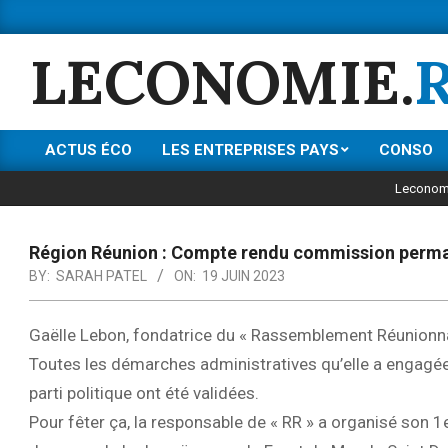
Skip
to
LECONOMIE.
content
ACTUS ÉCO
LES ENTREPRISES PAYS
CONSO
Primary
Navigation
Leconom
Menu
Région Réunion : Compte rendu commission perma
BY:
SARAH PATEL
ON:
19 JUIN 2023
Gaëlle Lebon, fondatrice du « Rassemblement Réunionna
Toutes les démarches administratives qu’elle a engagée
parti politique ont été validées.
Pour fêter ça, la responsable de « RR » a organisé son 1