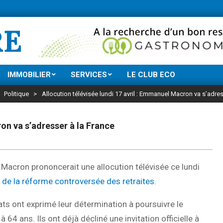
Ne manquez rien 
RE
IMMOBILIER
SERVICES
LE CLUB ECO
>
Politique
>
Allocution télévisée lundi 17 avril : Emmanuel Macron va s’adres
on va s’adresser à la France
Macron prononcerait une allocution télévisée ce lundi
 de la réforme controversée des retraites
.
cats ont exprimé leur détermination à poursuivre le
 64 ans. Ils ont déjà décliné une invitation officielle à