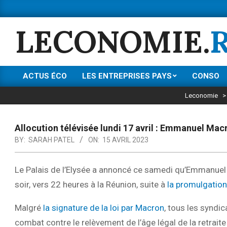
Skip
to
LECONOMIE.
content
ACTUS ÉCO
LES ENTREPRISES PAYS
CONSO
Primary
Navigation
Leconomie
Menu
Allocution télévisée lundi 17 avril : Emmanuel Macr
BY:
SARAH PATEL
ON:
15 AVRIL 2023
Le Palais de l’Elysée a annoncé ce samedi qu’Emmanuel 
soir, vers 22 heures à la Réunion, suite à
la promulgation
Malgré
la signature de la loi par Macron
, tous les syndi
combat contre le relèvement de l’âge légal de la retraite à