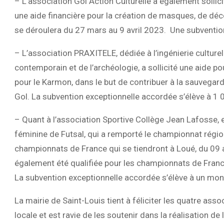
– L’association Gol Action Culturelle a également sollici
une aide financière pour la création de masques, de dé
se déroulera du 27 mars au 9 avril 2023. Une subvention
– L’association PRAXITELE, dédiée à l’ingénierie culture
contemporain et de l’archéologie, a sollicité une aide p
pour le Karmon, dans le but de contribuer à la sauvegard
Gol. La subvention exceptionnelle accordée s’élève à 1 
– Quant à l’association Sportive Collège Jean Lafosse, el
féminine de Futsal, qui a remporté le championnat région
championnats de France qui se tiendront à Loué, du 09 a
également été qualifiée pour les championnats de France 
La subvention exceptionnelle accordée s’élève à un mon
La mairie de Saint-Louis tient à féliciter les quatre as
locale et est ravie de les soutenir dans la réalisation de 