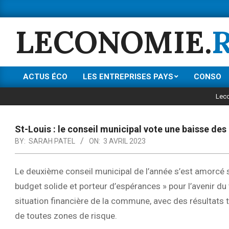
Skip
to
LECONOMIE.
content
ACTUS ÉCO
LES ENTREPRISES PAYS
CONSO
Primary
Navigation
Lec
Menu
St-Louis : le conseil municipal vote une baisse des
BY:
SARAH PATEL
ON:
3 AVRIL 2023
Le deuxième conseil municipal de l’année s’est amorcé s
budget solide et porteur d’espérances » pour l’avenir du t
situation financière de la commune, avec des résultats tr
de toutes zones de risque.