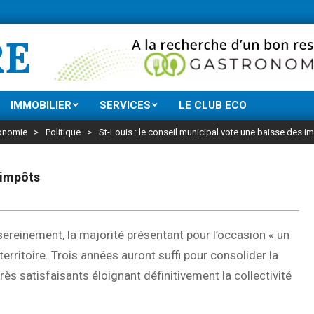
Ne manquez rien de l
RE
IMMOBILIER
SERVICES
LE CLUB ECO
onomie
>
Politique
>
St-Louis : le conseil municipal vote une baisse des i
 impôts
ereinement, la majorité présentant pour l’occasion « un
erritoire. Trois années auront suffi pour consolider la
ès satisfaisants éloignant définitivement la collectivité