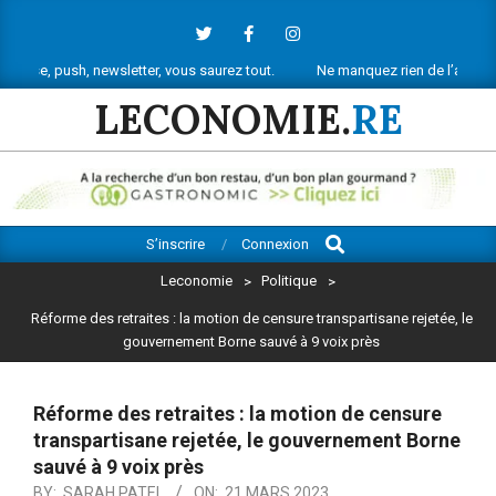
Skip
to
content
 newsletter, vous saurez tout.
Ne manquez rien de l’actu économique ré
LECONOMIE.
RE
Search
Primary
S’inscrire
Connexion
Navigation
Leconomie
>
Politique
>
Menu
Réforme des retraites : la motion de censure transpartisane rejetée, le
gouvernement Borne sauvé à 9 voix près
Réforme des retraites : la motion de censure
transpartisane rejetée, le gouvernement Borne
sauvé à 9 voix près
BY:
SARAH PATEL
ON:
21 MARS 2023