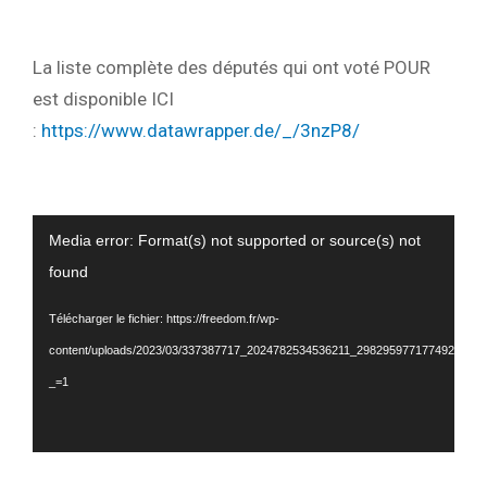
La liste complète des députés qui ont voté POUR
est disponible ICI
:
https://www.datawrapper.de/_/3nzP8/
Lecteur
Media error: Format(s) not supported or source(s) not
vidéo
found
Télécharger le fichier: https://freedom.fr/wp-
content/uploads/2023/03/337387717_2024782534536211_2982959771774925711
_=1