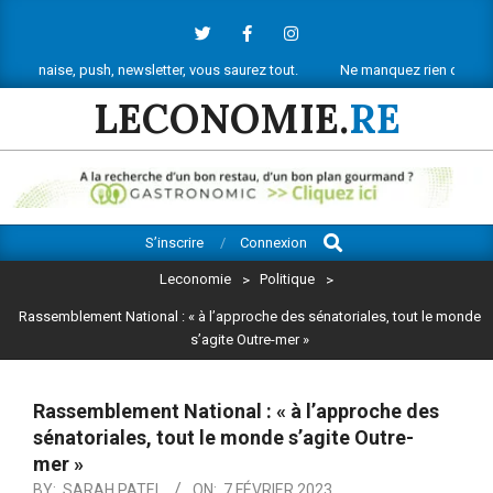
Skip
to
content
 push, newsletter, vous saurez tout.
Ne manquez rien de l’actu économi
LECONOMIE.
RE
Search
Primary
S’inscrire
Connexion
Navigation
Leconomie
>
Politique
>
Menu
Rassemblement National : « à l’approche des sénatoriales, tout le monde
s’agite Outre-mer »
Rassemblement National : « à l’approche des
sénatoriales, tout le monde s’agite Outre-
mer »
BY:
SARAH PATEL
ON:
7 FÉVRIER 2023