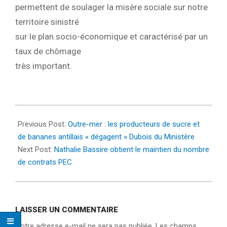
permettent de soulager la misère sociale sur notre
territoire sinistré
sur le plan socio-économique et caractérisé par un
taux de chômage
très important.
2023-
02-
Previous Post:
Outre-mer : les producteurs de sucre et
07
de bananes antillais « dégagent » Dubois du Ministère
Next Post:
Nathalie Bassire obtient le maintien du nombre
de contrats PEC
LAISSER UN COMMENTAIRE
Votre adresse e-mail ne sera pas publiée.
Les champs