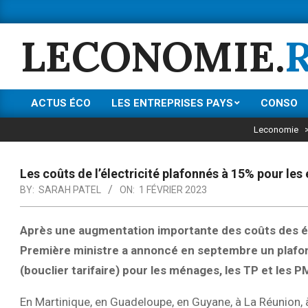
Skip
to
LECONOMIE.
content
ACTUS ÉCO
LES ENTREPRISES PAYS
CONSO
Primary
Navigation
Leconomie
Menu
Les coûts de l’électricité plafonnés à 15% pour les
BY:
SARAH PATEL
ON:
1 FÉVRIER 2023
Après une augmentation importante des coûts des éner
Première ministre a annoncé en septembre un plafon
(bouclier tarifaire) pour les ménages, les TP et les P
En Martinique, en Guadeloupe, en Guyane, à La Réunion, à