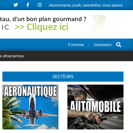
e l’actu économique réunionnaise, push, newsletter, vous saurez tout.
Search
S’inscrire
Connexion
es ultramarines
SECTEURS