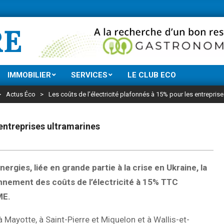
Ne manquez rien d
RE
IMMOBILIER
SERVICES
LE CLUB ECO
>
Actus Éco
>
Les coûts de l’électricité plafonnés à 15% pour les entrepris
 entreprises ultramarines
gies, liée en grande partie à la crise en Ukraine, la
nement des coûts de l’électricité à 15% TTC
ME.
 Mayotte, à Saint-Pierre et Miquelon et à Wallis-et-