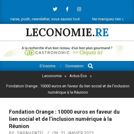
Skip
to
content
 push, newsletter, vous saurez tout.
Ne manquez rien de l’actu économiq
LECONOMIE.
RE
Search
Primary
S’inscrire
Connexion
Navigation
Leconomie
>
Actus Éco
>
Menu
Fondation Orange : 10000 euros en faveur du lien social et de l’inclusion
numérique à la Réunion
Fondation Orange : 10000 euros en faveur du
lien social et de l’inclusion numérique à la
Réunion
BY:
SARAH PATEL
ON:
31 JANVIER 2023