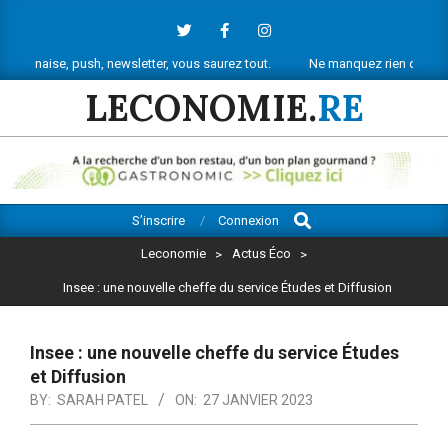
Skip
to
content
, push, newsletter, vous saurez tout.
Ne manquez rien de l’actu économi
LECONOMIE.
RE
Search
Primary
S’inscrire
Connexion
Navigation
Leconomie
>
Actus Éco
>
Menu
Insee : une nouvelle cheffe du service Études et Diffusion
Insee : une nouvelle cheffe du service Études
et Diffusion
BY:
SARAH PATEL
ON:
27 JANVIER 2023