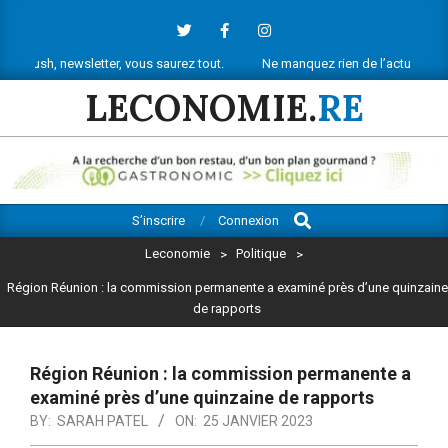
Skip
to
content
letter, vous saurez tout.
Ne manquez rien de l’actu économique réunionn
LECONOMIE.
RE
Search
Primary
S’inscrire
Connexion
Navigation
Leconomie
>
Politique
>
Menu
Région Réunion : la commission permanente a examiné près d’une quinzaine
de rapports
Région Réunion : la commission permanente a
examiné près d’une quinzaine de rapports
BY:
SARAH PATEL
ON:
25 JANVIER 2023