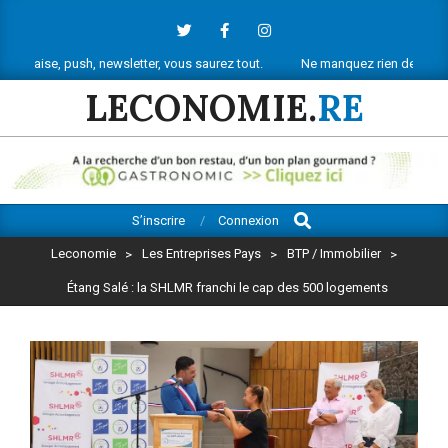
Skip
to
content
ush, newsletter, vous saurez tout.
Ne manquez rien de l’actu économique
LECONOMIE.
RE
Search
Primary
S’inscrire
Connexion
Navigation
Leconomie
>
Les Entreprises Pays
>
BTP / Immobilier
>
Menu
Étang Salé : la SHLMR franchi le cap des 500 logements