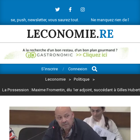
Skip
to
content
 newsletter, vous saurez tout.
Ne manquez rien de l’actu économique réu
LECONOMIE.
RE
Search
Primary
S’inscrire
Connexion
Navigation
Leconomie
>
Politique
>
Menu
La Possession : Maxime Fromentin, élu 1er adjoint, succédant à Gilles Hubert