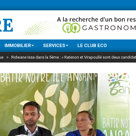
Ne manquez rien de 
RE
IMMOBILIER
SERVICES
LE CLUB ECO
ue
>
Ridwane Issa dans la 5ème : « Ratenon et Virapoullé sont deux candida