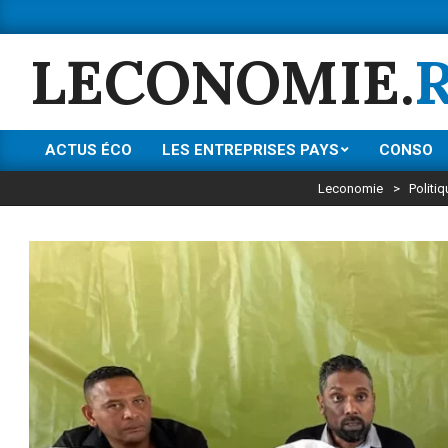
Skip
to
LECONOMIE.
content
ACTUS ÉCO
LES ENTREPRISES PAYS
CONSO
Primary
Navigation
Leconomie
>
Politiq
Menu