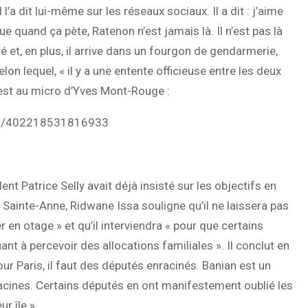
l l’a dit lui-même sur les réseaux sociaux. Il a dit : j’aime
 quand ça pète, Ratenon n’est jamais là. Il n’est pas là
mé et, en plus, il arrive dans un fourgon de gendarmerie,
lon lequel, « il y a une entente officieuse entre les deux
l est au micro d’Yves Mont-Rouge :
os/402218531816933
ent Patrice Selly avait déjà insisté sur les objectifs en
e Sainte-Anne, Ridwane Issa souligne qu’il ne laissera pas
er en otage » et qu’il interviendra « pour que certains
nt à percevoir des allocations familiales ». Il conclut en
our Paris, il faut des députés enracinés. Banian est un
 racines. Certains députés en ont manifestement oublié les
r île ».