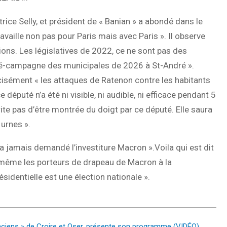
trice Selly, et président de « Banian » a abondé dans le
ravaille non pas pour Paris mais avec Paris ». Il observe
ons. Les législatives de 2022, ce ne sont pas des
ré-campagne des municipales de 2026 à St-André ».
cisément « les attaques de Ratenon contre les habitants
e député n’a été ni visible, ni audible, ni efficace pendant 5
ite pas d’être montrée du doigt par ce député. Elle saura
 urnes ».
’a jamais demandé l’investiture Macron ».Voila qui est dit
d même les porteurs de drapeau de Macron à la
présidentielle est une élection nationale ».
anciens » de Croire et Oser, présente son programme (VIDÉO)