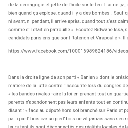
de la démagogie et jette de l’huile sur le feu. Il aime ça, i
bien quand ça explose, quand il y a des bombes… Sauf que
ni avant, ni pendant, il arrive après, quand tout s’est cal
comme s’il était en patrouille ». Ecoutez Ridwane Issa, se
candidats parisiens que sont Ratenon et Virapoullé ». I
https://www.facebook.com/100016989824186/vide
Dans la droite ligne de son parti « Banian » dont le présid
matière de la lutte contre l’insécurité lors du congrès d
« les bandes rivales faire la loi en prenant tout un quarti
parents n’abandonnent pas leurs enfants tout en continua
disant : « face au député hors sol branché sur Paris et p
parti pied’ bois car un pied’ bois ne vit jamais sans ses
leurs tant ils sont déconnectés des réalités locales de leu