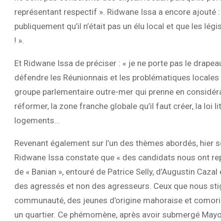
représentant respectif ». Ridwane Issa a encore ajouté :
publiquement qu’il n’était pas un élu local et que les lég
! ».
Et Ridwane Issa de préciser : « je ne porte pas le drapea
défendre les Réunionnais et les problématiques locales ». S
groupe parlementaire outre-mer qui prenne en considérat
réformer, la zone franche globale qu’il faut créer, la loi li
logements…
Revenant également sur l’un des thèmes abordés, hier soi
Ridwane Issa constate que « des candidats nous ont r
de « Banian », entouré de Patrice Selly, d’Augustin Cazal
des agressés et non des agresseurs. Ceux que nous stig
communauté, des jeunes d’origine mahoraise et comorienn
un quartier. Ce phémomène, après avoir submergé Mayott