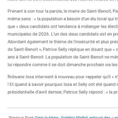
Prenant à son tour la parole, le maire de Saint-Benoit, Pa
même sens : « la population a besoin d’un élu local qui t
que « deux candidats ont tendance à mélanger les électi
municipales de 2026. L’un des deux candidats est en p
Abordant également le thème de l’insécurité et plus pré
de Saint-Benoit », Patrice Selly réplique en disant que « c
ans à Saint-Benoit. La population de Saint-Benoit ne mér
lui répondre comme il se doit dimanche prochain via les
Ridwane Issa intervient à nouveau pour rappeler qu’il « n
! Et quand à savoir pourquoi Issa et Selly ont été quan
présidentielle d’avril dernier, Patrice Selly répond : « la 
2022-
06-
Previous Post:
Dans la 6ème : Frédéric Maillot, entouré des « 