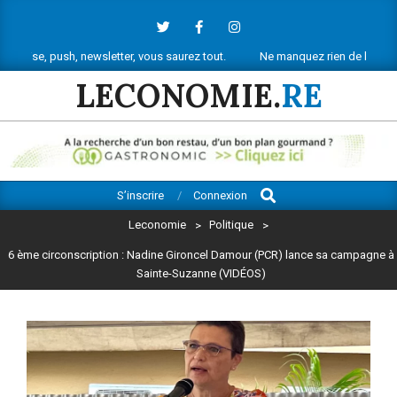
Skip
to
content
h, newsletter, vous saurez tout.
Ne manquez rien de l’actu économique 
LECONOMIE.
RE
Search
Primary
S’inscrire
Connexion
Navigation
Leconomie
>
Politique
>
Menu
6 ème circonscription : Nadine Gironcel Damour (PCR) lance sa campagne à
Sainte-Suzanne (VIDÉOS)